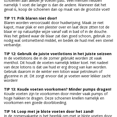
schoenen aan allebei je voeten past. Veel mensen hebben
namelijk 1 voet die langer is dan de andere. Wanneer dat het
geval is, koop de schoenen dan op maat van de grootste voet!
TIP 11: Prik blaren niet door!
Blaren worden veroorzaakt door huidwrijving. Maak ze niet
kapot, maar plak er een pleister over en laat deze zitten tot de
blaar er op natuurlijke wijze vanaf valt in bad of in de douche.
Was het gebied waar de blaar zat dan goed schoon, gebruik zo
nodig wat ontsmettend middel, en bedek de huid met een steriel
verbandje.
TIP 12: Gebruik de juiste voetlotions in het juiste seizoen
In de voetlotions die in de zomer gebruikt worden zit vaak
menthol. Dit houdt de voeten namelijk lekker koel. Het nadeel
van deze lotions is dat uw huid er erg droog van kan worden.
Gebruik daarom in de winter een lotion waar petroleum of
glycerine in zit. Dit zorgt ervoor dat je voeten weer lekker zacht
worden!
TIP 13: Koude voeten voorkomen? Minder pumps dragen!
Koude voeten zijn te voorkomen door minder vaak pumps of
hoge hakken te dragen. Deze schoenen knellen namelijk en
voorkomen een goede doorbloeding.
TIP 14: Loop met je blote voeten door het zand!
In de zomervakantie is het heerlijk om met je blote voeten door