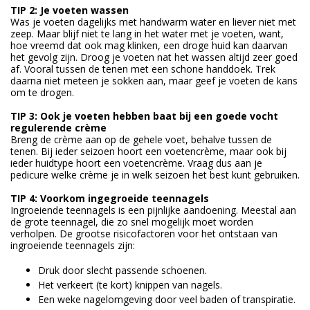
TIP 2: Je voeten wassen
Was je voeten dagelijks met handwarm water en liever niet met
zeep. Maar blijf niet te lang in het water met je voeten, want,
hoe vreemd dat ook mag klinken, een droge huid kan daarvan
het gevolg zijn. Droog je voeten nat het wassen altijd zeer goed
af. Vooral tussen de tenen met een schone handdoek. Trek
daarna niet meteen je sokken aan, maar geef je voeten de kans
om te drogen.
TIP 3: Ook je voeten hebben baat bij een goede vocht
regulerende crème
Breng de crème aan op de gehele voet, behalve tussen de
tenen. Bij ieder seizoen hoort een voetencrème, maar ook bij
ieder huidtype hoort een voetencrème. Vraag dus aan je
pedicure welke crème je in welk seizoen het best kunt gebruiken.
TIP 4: Voorkom ingegroeide teennagels
Ingroeiende teennagels is een pijnlijke aandoening. Meestal aan
de grote teennagel, die zo snel mogelijk moet worden
verholpen. De grootse risicofactoren voor het ontstaan van
ingroeiende teennagels zijn:
Druk door slecht passende schoenen.
Het verkeert (te kort) knippen van nagels.
Een weke nagelomgeving door veel baden of transpiratie.