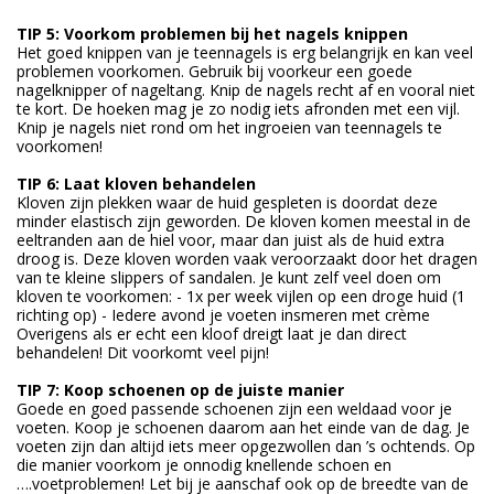
TIP 5: Voorkom problemen bij het nagels knippen
Het goed knippen van je teennagels is erg belangrijk en kan veel
problemen voorkomen. Gebruik bij voorkeur een goede
nagelknipper of nageltang. Knip de nagels recht af en vooral niet
te kort. De hoeken mag je zo nodig iets afronden met een vijl.
Knip je nagels niet rond om het ingroeien van teennagels te
voorkomen!
TIP 6: Laat kloven behandelen
Kloven zijn plekken waar de huid gespleten is doordat deze
minder elastisch zijn geworden. De kloven komen meestal in de
eeltranden aan de hiel voor, maar dan juist als de huid extra
droog is. Deze kloven worden vaak veroorzaakt door het dragen
van te kleine slippers of sandalen. Je kunt zelf veel doen om
kloven te voorkomen: - 1x per week vijlen op een droge huid (1
richting op) - Iedere avond je voeten insmeren met crème
Overigens als er echt een kloof dreigt laat je dan direct
behandelen! Dit voorkomt veel pijn!
TIP 7: Koop schoenen op de juiste manier
Goede en goed passende schoenen zijn een weldaad voor je
voeten. Koop je schoenen daarom aan het einde van de dag. Je
voeten zijn dan altijd iets meer opgezwollen dan ’s ochtends. Op
die manier voorkom je onnodig knellende schoen en
….voetproblemen! Let bij je aanschaf ook op de breedte van de