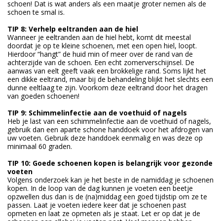
schoen! Dat is wat anders als een maatje groter nemen als de
schoen te smal is.
TIP 8: Verhelp eeltranden aan de hiel
Wanneer je eeltranden aan de hiel hebt, komt dit meestal
doordat je op te kleine schoenen, met een open hiel, loopt.
Hierdoor “hangt” de huid min of meer over de rand van de
achterzijde van de schoen. Een echt zomerverschijnsel. De
aanwas van eelt geeft vaak een brokkelige rand. Soms lijkt het
een dikke eeltrand, maar bij de behandeling blijkt het slechts een
dunne eeltlaag te zijn. Voorkom deze eeltrand door het dragen
van goeden schoenen!
TIP 9: Schimmelinfectie aan de voethuid of nagels
Heb je last van een schimmelinfectie aan de voethuid of nagels,
gebruik dan een aparte schone handdoek voor het afdrogen van
uw voeten. Gebruik deze handdoek eenmalig en was deze op
minimaal 60 graden.
TIP 10: Goede schoenen kopen is belangrijk voor gezonde
voeten
Volgens onderzoek kan je het beste in de namiddag je schoenen
kopen. In de loop van de dag kunnen je voeten een beetje
opzwellen dus dan is de (na)middag een goed tijdstip om ze te
passen. Laat je voeten iedere keer dat je schoenen past
opmeten en laat ze opmeten als je staat. Let er op dat je de